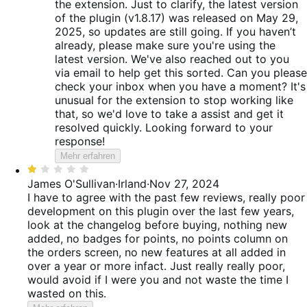
the extension. Just to clarify, the latest version
of the plugin (v1.8.17) was released on May 29,
2025, so updates are still going. If you haven’t
already, please make sure you're using the
latest version. We've also reached out to you
via email to help get this sorted. Can you please
check your inbox when you have a moment? It's
unusual for the extension to stop working like
that, so we'd love to take a assist and get it
resolved quickly. Looking forward to your
response!
Mehr erfahren
Bewertet
mit
James O'Sullivan
·
Irland
·
Nov 27, 2024
1
I have to agree with the past few reviews, really poor
von
development on this plugin over the last few years,
5
look at the changelog before buying, nothing new
added, no badges for points, no points column on
the orders screen, no new features at all added in
over a year or more infact. Just really really poor,
would avoid if I were you and not waste the time I
wasted on this.