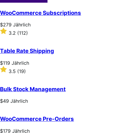
WooCommerce Subscriptions
Price
$279
Jährlich
$279
Rated
3.2
(112)
Jährlich
3.2
out
of
Table Rate Shipping
5
stars
Price
$119
Jährlich
$119
Rated
3.5
(19)
Jährlich
3.5
out
of
Bulk Stock Management
5
stars
Price
$49
Jährlich
$49
Jährlich
WooCommerce Pre-Orders
Price
$179
Jährlich