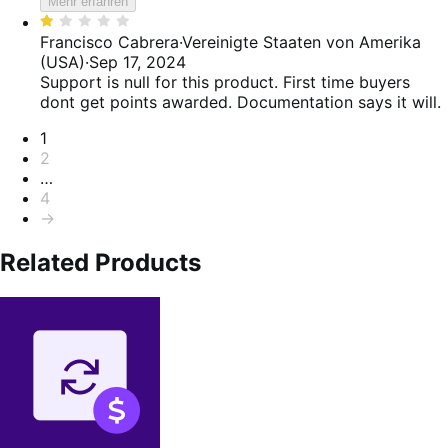
Mehr erfahren
Bewertet
mit
Francisco Cabrera
·
Vereinigte Staaten von Amerika
1
(USA)
·
Sep 17, 2024
von
Support is null for this product. First time buyers
5
dont get points awarded. Documentation says it will.
Seitennummerierung
1
2
…
4
→
Related Products