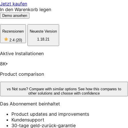
Jetzt kaufen
In den Warenkorb legen
Demo ansehen
Rezensionen
Neueste Version
2
1.18.21
2.4
(20)
out
of
5
Aktive Installationen
stars,
20
8K+
reviews
Product comparison
vs
Not sure? Compare with similar options
See how this compares to
other solutions and choose with confidence
Das Abonnement beinhaltet
Product updates and improvements
Kundensupport
30-tage geld-zurück-garantie