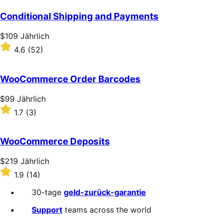
Conditional Shipping and Payments
Price
$109
Jährlich
$109
Rated
4.6
(52)
Jährlich
4.6
out
of
WooCommerce Order Barcodes
5
stars
Price
$99
Jährlich
$99
Rated
1.7
(3)
Jährlich
1.7
out
of
WooCommerce Deposits
5
stars
Price
$219
Jährlich
$219
Rated
1.9
(14)
Jährlich
1.9
out
30-tage
geld-zurück-garantie
of
5
Support
teams across the world