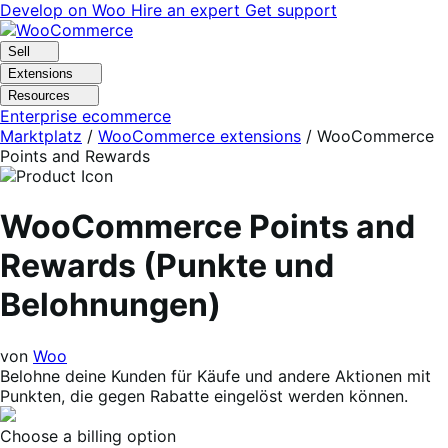
Skip
Skip
Develop on Woo
Hire an expert
Get support
to
to
navigation
content
Sell
Extensions
Resources
Enterprise ecommerce
Marktplatz
/
WooCommerce extensions
/
WooCommerce
Points and Rewards
WooCommerce Points and
Rewards (Punkte und
Belohnungen)
von
Woo
Belohne deine Kunden für Käufe und andere Aktionen mit
Punkten, die gegen Rabatte eingelöst werden können.
Choose a billing option