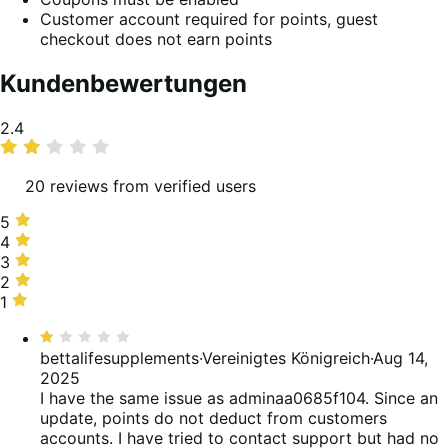
Customer account required for points, guest
checkout does not earn points
Kundenbewertungen
Average
2.4
rating
20 reviews from verified users
5
5
stars,
4
4
5%
stars,
3
3
of
25%
stars,
2
2
reviews
of
15%
stars,
1
1
reviews
of
15%
star,
Bewertet
reviews
of
40%
mit
bettalifesupplements
·
Vereinigtes Königreich
·
Aug 14,
reviews
of
1
2025
reviews
von
I have the same issue as adminaa0685f104. Since an
5
update, points do not deduct from customers
accounts. I have tried to contact support but had no