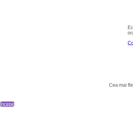
Ec
or
Co
Cea mai fle
Începe