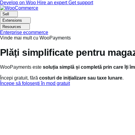
Skip
Skip
Develop on Woo
Hire an expert
Get support
to
to
navigation
content
Sell
Extensions
Resources
Enterprise ecommerce
Vinde mai mult cu WooPayments
Plăți simplificate pentru mag
WooPayments este
soluția simplă
și completă
prin care îți î
Începi gratuit, fără
costuri de inițializare sau taxe lunare
.
Începe să folosești în mod gratuit