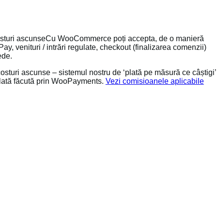
ă costuri ascunseCu WooCommerce poți accepta, de o manieră
Pay, venituri / intrări regulate, checkout (finalizarea comenzii)
ede.
costuri ascunse – sistemul nostru de ‘plată pe măsură ce câștigi’
plată făcută prin WooPayments.
Vezi comisioanele aplicabile