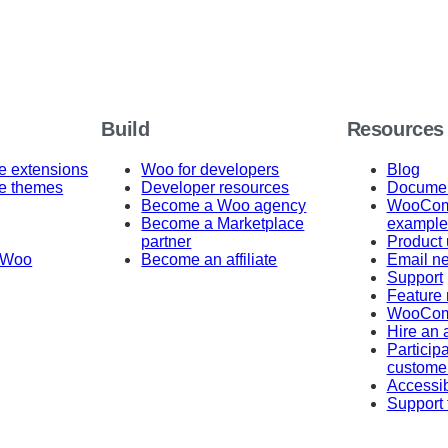
Build
Resources
 extensions
Woo for developers
Blog
 themes
Developer resources
Documen
Become a Woo agency
WooComm
Become a Marketplace
example
partner
Product
 Woo
Become an affiliate
Email ne
Support
Feature 
WooCom
Hire an
Participa
custome
Accessib
Support