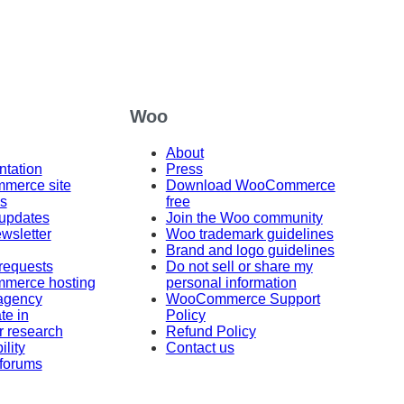
Woo
About
tation
Press
erce site
Download WooCommerce
s
free
 updates
Join the Woo community
wsletter
Woo trademark guidelines
Brand and logo guidelines
requests
Do not sell or share my
merce hosting
personal information
 agency
WooCommerce Support
te in
Policy
r research
Refund Policy
ility
Contact us
 forums