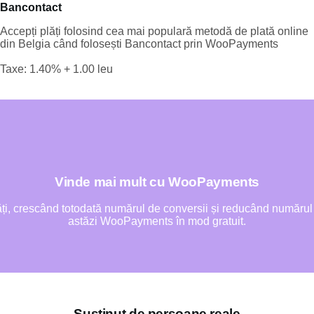
Bancontact
Accepți plăți folosind cea mai populară metodă de plată online
din Belgia când folosești Bancontact prin WooPayments
Taxe: 1.40% + 1.00 leu
Vinde mai mult cu WooPayments
 plăți, crescând totodată numărul de conversii și reducând numă
astăzi WooPayments în mod gratuit.
Susținut de persoane reale