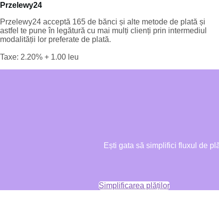
Przelewy24
Przelewy24 acceptă 165 de bănci și alte metode de plată și
astfel te pune în legătură cu mai mulți clienți prin intermediul
modalității lor preferate de plată.
Taxe: 2.20% + 1.00 leu
Ești gata să simplifici fluxul de
Simplificarea plăților