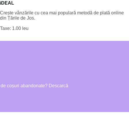
iDEAL
Crește vânzările cu cea mai populară metodă de plată online
din Țările de Jos.
Taxe: 1.00 leu
rul de coșuri abandonate? Descarcă