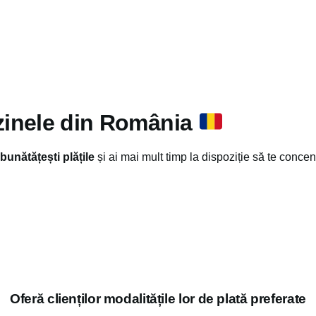
azinele din România
mbunătățești plățile
și ai mai mult timp la dispoziție să te conce
Oferă clienților modalitățile lor de plată preferate