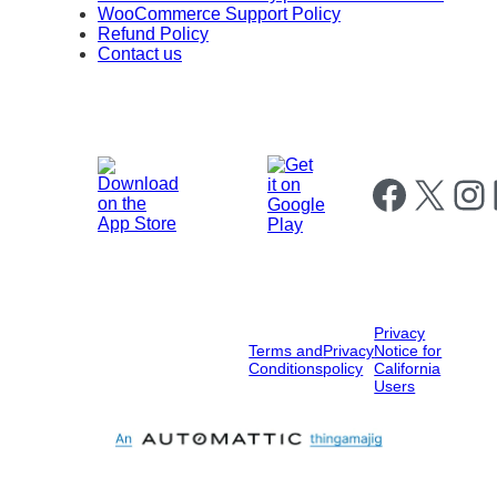
WooCommerce Support Policy
Refund Policy
Contact us
Follow us on Fa
Follow us on X
Follow
F
Privacy
Terms and
Privacy
Notice for
Conditions
policy
California
Users