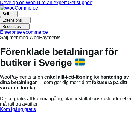
Skip
Skip
Develop on Woo
Hire an expert
Get support
to
to
navigation
content
Sell
Extensions
Resources
Enterprise ecommerce
Sälj mer med WooPayments.
Förenklade betalningar för
butiker i Sverige
WooPayments är en
enkel allt-i-ett-lösning
för
hantering av
dina betalningar
— som ger dig mer tid att
fokusera på ditt
växande företag
.
Det är gratis att komma igång, utan installationskostnader eller
månatliga avgifter.
Kom igång gratis