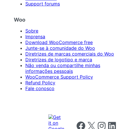
Support forums
Woo
Sobre
Imprensa
Download WooCommerce free
Junte-se à comunidade do Woo
Diretrizes de marcas comerciais do Woo
Diretrizes de logotipo e marca
Não venda ou compartilhe minhas
informações pessoais
WooCommerce Support Policy
Refund Policy
Fale conosco
Follow us on Facebook
Follow us on X
Follow us on I
Follow us o