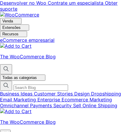
Pular
Pular
Desenvolver no Woo
Contrate um especialista
Obter
para
para
suporte
navegação
o
conteúdo
Venda
Extensões
Recursos
eCommerce empresarial
The WooCommerce Blog
Todas as categorias
Business Ideas
Customer Stories
Design
Dropshipping
Email Marketing
Enterprise Ecommerce
Marketing
Omnichannel
Payments
Security
Sell Online
Shipping
The WooCommerce Blog