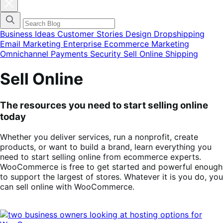
Fechar
modal
do
menu
de
Business Ideas
Customer Stories
Design
Dropshipping
categorias
Email Marketing
Enterprise Ecommerce
Marketing
do
Omnichannel
Payments
Security
Sell Online
Shipping
blog
Sell Online
The resources you need to start selling online
today
Whether you deliver services, run a nonprofit, create
products, or want to build a brand, learn everything you
need to start selling online from ecommerce experts.
WooCommerce is free to get started and powerful enough
to support the largest of stores. Whatever it is you do, you
can sell online with WooCommerce.