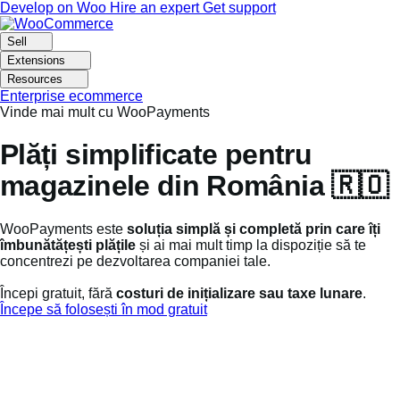
Skip
Skip
Develop on Woo
Hire an expert
Get support
to
to
navigation
content
Sell
Extensions
Resources
Enterprise ecommerce
Vinde mai mult cu WooPayments
Plăți simplificate pentru
magazinele din România 🇷🇴
WooPayments este
soluția simplă
și completă
prin care îți
îmbunătățești plățile
și ai mai mult timp la dispoziție să te
concentrezi pe dezvoltarea companiei tale.
Începi gratuit, fără
costuri de inițializare sau taxe lunare
.
Începe să folosești în mod gratuit