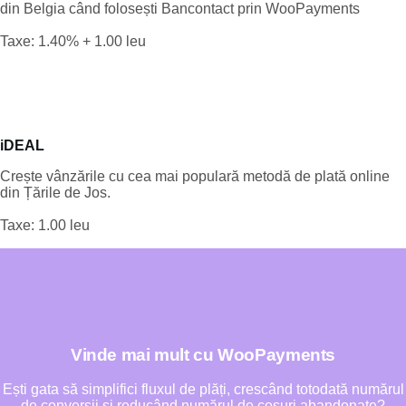
din Belgia când folosești Bancontact prin WooPayments
Taxe: 1.40% + 1.00 leu
iDEAL
Crește vânzările cu cea mai populară metodă de plată online
din Țările de Jos.
Taxe: 1.00 leu
Vinde mai mult cu WooPayments
Ești gata să simplifici fluxul de plăți, crescând totodată numărul
de conversii și reducând numărul de coșuri abandonate?