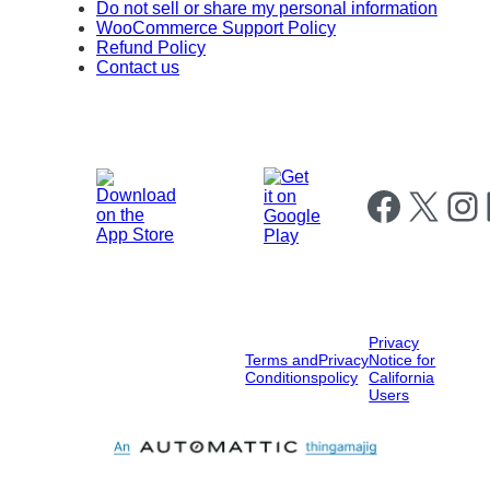
Do not sell or share my personal information
WooCommerce Support Policy
Refund Policy
Contact us
Follow us on Fa
Follow us on X
Follow
F
Privacy
Terms and
Privacy
Notice for
Conditions
policy
California
Users