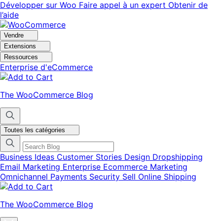
Aller
Aller
Développer sur Woo
Faire appel à un expert
Obtenir de
à
au
l’aide
la
contenu
navigation
principal
Vendre
Extensions
Ressources
Enterprise d'eCommerce
The WooCommerce Blog
Toutes les catégories
Business Ideas
Customer Stories
Design
Dropshipping
Email Marketing
Enterprise Ecommerce
Marketing
Omnichannel
Payments
Security
Sell Online
Shipping
The WooCommerce Blog