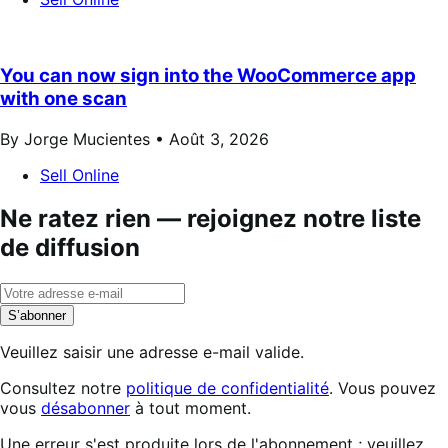
You can now sign into the WooCommerce app
with one scan
By Jorge Mucientes •
Août 3, 2026
Sell Online
Ne ratez rien — rejoignez notre liste
de diffusion
S’abonner
Veuillez saisir une adresse e-mail valide.
Consultez notre
politique de confidentialité
. Vous pouvez
vous
désabonner
à tout moment.
Abonnement
Une erreur s'est produite lors de l'abonnement ; veuillez