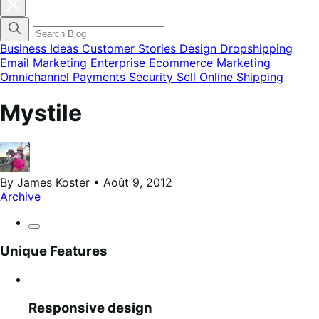
Fermer
la
modale
du
menu
Business Ideas
Customer Stories
Design
Dropshipping
des
Email Marketing
Enterprise Ecommerce
Marketing
catégories
Omnichannel
Payments
Security
Sell Online
Shipping
de
blog
Mystile
By James Koster • Août 9, 2012
Archive
Unique Features
Responsive design