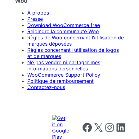
Woo
À propos
Presse
Download WooCommerce free
Rejoindre la communauté Woo
Règles de Woo concernant l’utilisation de
marques déposées
Règles concernant l’utilisation de logos
et de marques
Ne pas vendre ni partager mes
informations personnelles
WooCommerce Support Policy
Politique de remboursement
Contactez-nous
Follow us on Facebook
Follow us on X
Follow us on I
Follow us o