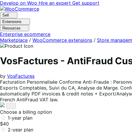
Skip
Skip
Develop on Woo
Hire an expert
Get support
to
to
navigation
content
Sell
Extensions
Resources
Enterprise ecommerce
Marketplace
/
WooCommerce extensions
/
Store managem
VosFactures - AntiFraud C
by
VosFactures
Facturation Personnalisée Conforme Anti-Fraude : Personna
Exports Comptables, Suivi du CA, Analyse de Marge. Confor
automatically PDF invoices & credit notes + Export/Analy
French AntiFraud VAT law.
Choose a billing option
1-year plan
$40
2-year plan