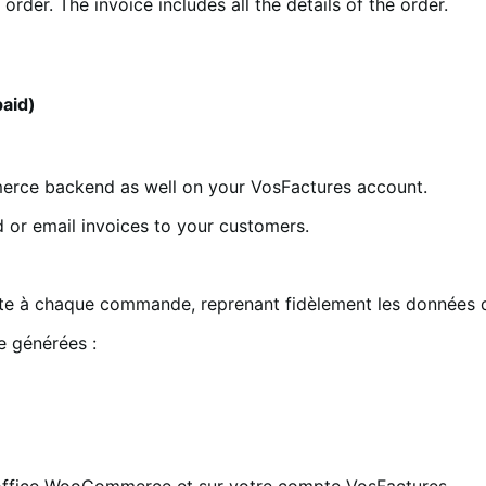
rder. The invoice includes all the details of the order.
paid)
mmerce backend as well on your VosFactures account.
d or email invoices to your customers.
te à chaque commande, reprenant fidèlement les données d
e générées :
”
k office WooCommerce et sur votre compte VosFactures.