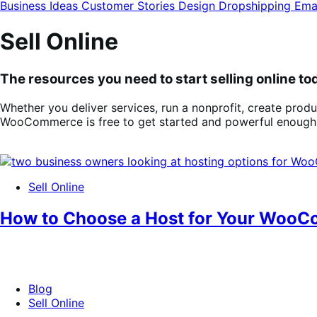
de
Business Ideas
Customer Stories
Design
Dropshipping
Ema
categorías
del
blog
Sell Online
The resources you need to start selling online to
Whether you deliver services, run a nonprofit, create produ
WooCommerce is free to get started and powerful enough t
Sell Online
How to Choose a Host for Your WooC
Blog
Sell Online