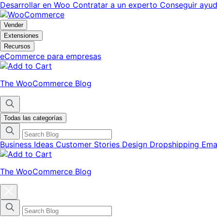
Ir
Saltar
Desarrollar en Woo
Contratar a un experto
Conseguir ayu
a
al
navegación
contenido
Vender
Extensiones
Recursos
eCommerce para empresas
The WooCommerce Blog
Todas las categorías
Business Ideas
Customer Stories
Design
Dropshipping
Ema
The WooCommerce Blog
Cerrar
el
menú
modal