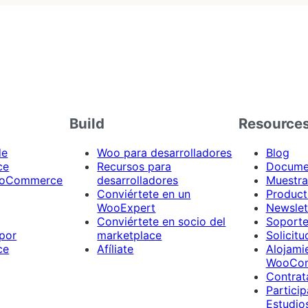
Build
Resource
de
Woo para desarrolladores
Blog
ce
Recursos para
Docume
ooCommerce
desarrolladores
Muestra
Conviértete en un
Product
WooExpert
Newslet
Conviértete en socio del
Soport
 por
marketplace
Solicit
ce
Afíliate
Alojami
WooCo
Contrat
Particip
Estudio