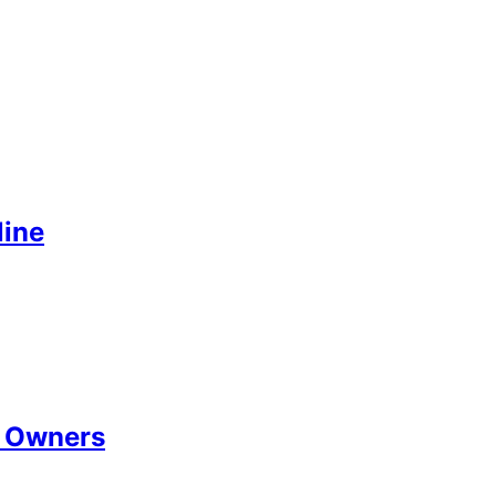
line
e Owners